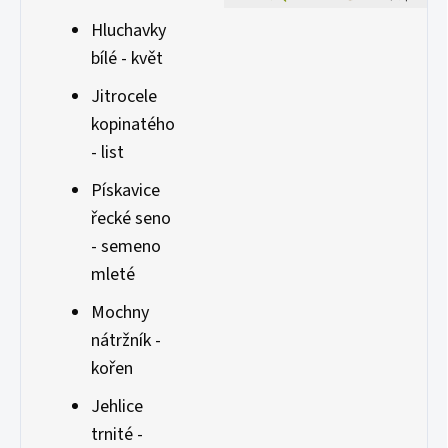
Hluchavky
bílé - květ
Jitrocele
kopinatého
- list
Pískavice
řecké seno
- semeno
mleté
Mochny
nátržník -
kořen
Jehlice
trnité -