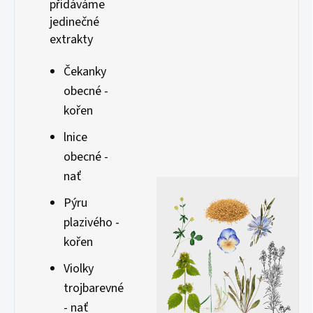
přidáváme
jedinečné
extrakty
Čekanky
obecné -
kořen
lnice
obecné -
nať
Pýru
plazivého -
kořen
Violky
trojbarevné
- nať