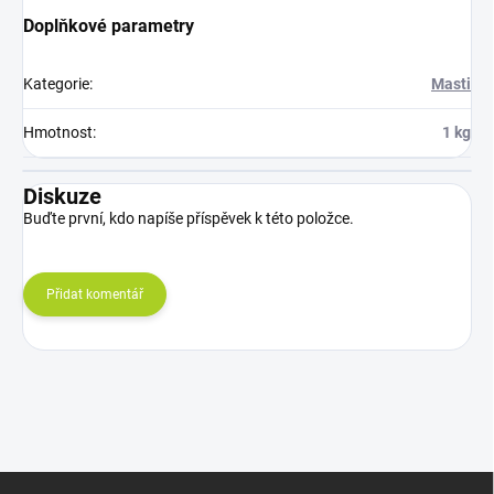
Doplňkové parametry
Kategorie
:
Masti
Hmotnost
:
1 kg
Diskuze
Buďte první, kdo napíše příspěvek k této položce.
Přidat komentář
Z