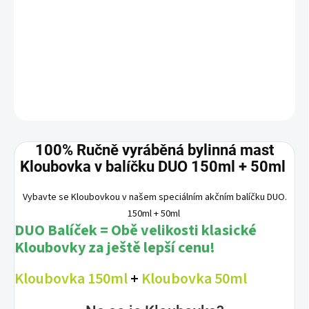
DUO Balíček = Obě velikosti klasické Kloubovky za
ještě
lepší cenu
!
DETAILNÍ INFORMACE
ZEPTAT SE
100% Ručně vyráběná bylinná mast
Kloubovka v balíčku DUO 150ml + 50ml
Vybavte se Kloubovkou v našem speciálním akčním balíčku DUO.
150ml + 50ml
DUO Balíček = Obě velikosti klasické
Kloubovky za ještě lepší cenu!
Kloubovka 150ml
+
Kloubovka 50ml