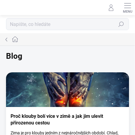
Přejít
na
obsah
Hledat
Domů
Blog
V
ý
p
i
s
č
l
Proč klouby bolí více v zimě a jak jim ulevit
á
přirozenou cestou
n
k
Zima je pro klouby jedním z nejnáročnějších období. Chlad,