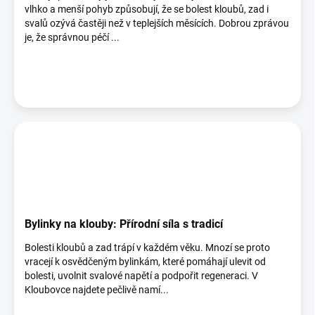
ů
vlhko a menší pohyb způsobují, že se bolest kloubů, zad i
svalů ozývá častěji než v teplejších měsících. Dobrou zprávou
je, že správnou péčí ...
Bylinky na klouby: Přírodní síla s tradicí
Bolesti kloubů a zad trápí v každém věku. Mnozí se proto
vracejí k osvědčeným bylinkám, které pomáhají ulevit od
bolesti, uvolnit svalové napětí a podpořit regeneraci. V
Kloubovce najdete pečlivě namí...