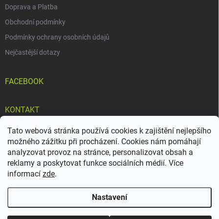
ý
Doprava a Platba
p
i
Obchodní podmínky
s
Podmínky ochrany osobních údajů
u
Nejčastější dotazy
FACEBOOK
KONTAKT
Tato webová stránka používá cookies k zajištění nejlepšího
info
@
doteky-bylin.cz
možného zážitku při procházení. Cookies nám pomáhají
+420 777 561 552
analyzovat provoz na stránce, personalizovat obsah a
reklamy a poskytovat funkce sociálních médií. Více
https://www.facebook.com/mastkloubovka
informací
zde
.
Nastavení
Copyright 2026
Doteky Bylin
. Všechna práva vyhrazena.
Upravit nastavení