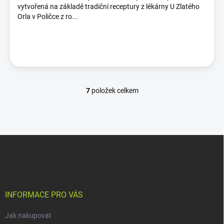
vytvořená na základě tradiční receptury z lékárny U Zlatého
Orla v Poličce z ro...
7
položek celkem
O
v
l
á
d
Z
a
á
c
p
í
p
a
r
t
v
í
INFORMACE PRO VÁS
k
y
Jak nakupovat
v