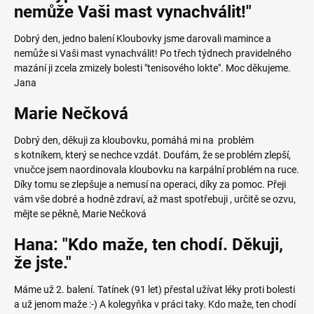
nemůže Vaši mast vynachválit!"
Dobrý den, jedno balení Kloubovky jsme darovali mamince a
nemůže si Vaši mast vynachválit! Po třech týdnech pravidelného
mazání ji zcela zmizely bolesti "tenisového lokte". Moc děkujeme.
Jana
Marie Nečková
Dobrý den, děkuji za kloubovku, pomáhá mi na problém
s kotníkem, který se nechce vzdát. Doufám, že se problém zlepší,
vnučce jsem naordinovala kloubovku na karpální problém na ruce.
Díky tomu se zlepšuje a nemusí na operaci, díky za pomoc. Přeji
vám vše dobré a hodně zdraví, až mast spotřebuji , určitě se ozvu,
mějte se pěkně, Marie Nečková
Hana: "Kdo maže, ten chodí. Děkuji,
že jste."
Máme už 2. balení. Tatínek (91 let) přestal užívat léky proti bolesti
a už jenom maže :-) A kolegyňka v práci taky. Kdo maže, ten chodí