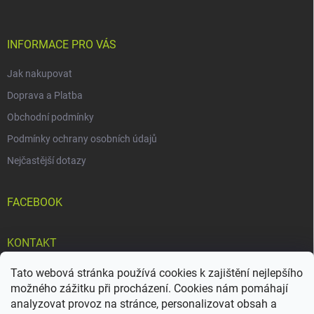
a
t
í
INFORMACE PRO VÁS
Jak nakupovat
Doprava a Platba
Obchodní podmínky
Podmínky ochrany osobních údajů
Nejčastější dotazy
FACEBOOK
KONTAKT
Tato webová stránka používá cookies k zajištění nejlepšího
info
@
doteky-bylin.cz
možného zážitku při procházení. Cookies nám pomáhají
+420 777 561 552
analyzovat provoz na stránce, personalizovat obsah a