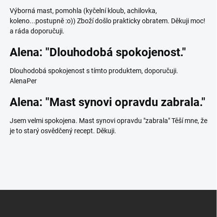
Výborná mast, pomohla (kyčelní kloub, achilovka,
koleno...postupně :o)) Zboží došlo prakticky obratem. Děkuji moc!
a ráda doporučuji.
Alena: "Dlouhodobá spokojenost."
Dlouhodobá spokojenost s tímto produktem, doporučuji.
AlenaPer
Alena: "Mast synovi opravdu zabrala."
Jsem velmi spokojena. Mast synovi opravdu "zabrala" Těší mne, že
je to starý osvědčený recept. Děkuji.
Z
á
p