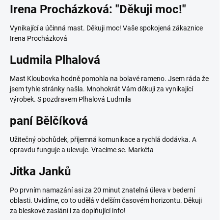
Irena Procházková: "Děkuji moc!"
Vynikající a účinná mast. Děkuji moc! Vaše spokojená zákaznice
Irena Procházková
Ludmila Plhalová
Mast Kloubovka hodně pomohla na bolavé rameno. Jsem ráda že
jsem tyhle stránky našla. Mnohokrát Vám děkuji za vynikající
výrobek. S pozdravem Plhalová Ludmila
paní Bělčíková
Užitečný obchůdek, příjemná komunikace a rychlá dodávka. A
opravdu funguje a ulevuje. Vracíme se. Markéta
Jitka Janků
Po prvním namazání asi za 20 minut znatelná úleva v bederní
oblasti. Uvidíme, co to udělá v delším časovém horizontu. Děkuji
za bleskové zaslání i za doplňující info!