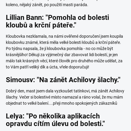
koleno, nějaký zánět, po použití masti paráda.
Lillian Bann: "Pomohla od bolesti
kloubů a krční páteře."
Kloubovka nezklamala, na námi ověřené doporučení jsem koupila
kloubovku známé, která měla velké bolesti kloubů a krční páteře.
Po týdnu napsala, že jí kloubovka pomohla - no co může být
krásnějšího! Děkuji za výjimečný dar zbavovat lidi bolestí, je jen
málo tak krásných věcí, které člověk pro druhého může udělat, za
to Vám patří veliký dík a úcta, vřele doporučuji!
Simousv: "Na zánět Achilovy šlachy."
Dobrý den, mast jsem dala vyzkoušet tatínkovi, má zánět Achilovy
šlachy. Večer si bolestivé místo namazal a ráno volal, že mu mám
objednat to velké balení....přeji mnoho spokojených zákazníků
Lelya: "Po několika aplikacích
opravdu cítím úlevu od bolesti."