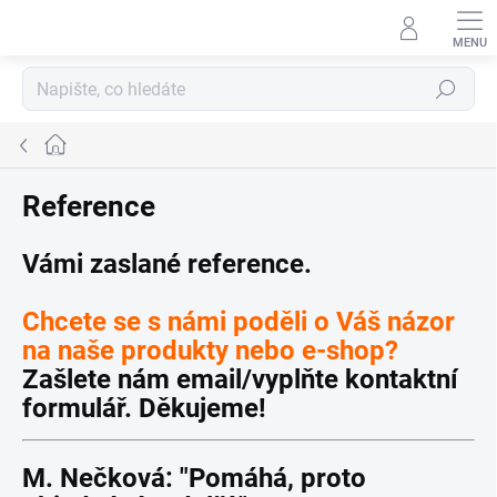
Přejít
na
obsah
Hledat
Domů
Reference
Vámi zaslané reference.
Chcete se s námi poděli o Váš názor
na naše produkty nebo e-shop?
Zašlete nám email/vyplňte kontaktní
formulář. Děkujeme!
M. Nečková: "Pomáhá, proto