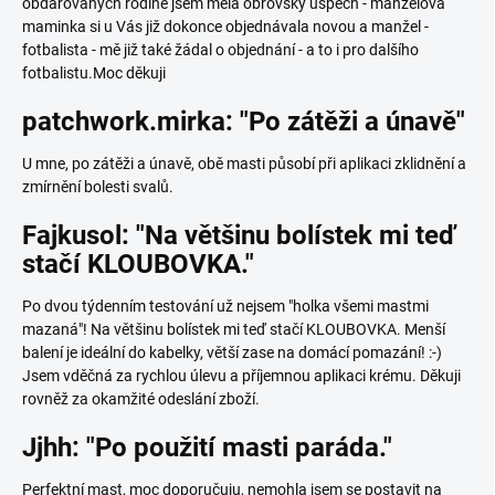
obdarovaných rodině jsem měla obrovský úspěch - manželova
maminka si u Vás již dokonce objednávala novou a manžel -
fotbalista - mě již také žádal o objednání - a to i pro dalšího
fotbalistu.Moc děkuji
patchwork.mirka: "Po zátěži a únavě"
U mne, po zátěži a únavě, obě masti působí při aplikaci zklidnění a
zmírnění bolesti svalů.
Fajkusol: "Na většinu bolístek mi teď
stačí KLOUBOVKA."
Po dvou týdenním testování už nejsem "holka všemi mastmi
mazaná"! Na většinu bolístek mi teď stačí KLOUBOVKA. Menší
balení je ideální do kabelky, větší zase na domácí pomazání! :-)
Jsem vděčná za rychlou úlevu a příjemnou aplikaci krému. Děkuji
rovněž za okamžité odeslání zboží.
Jjhh: "Po použití masti paráda."
Perfektní mast, moc doporučuju, nemohla jsem se postavit na