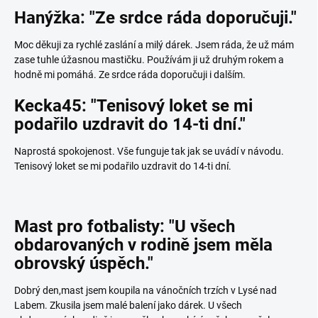
Hanýžka: "Ze srdce ráda doporučuji."
Moc děkuji za rychlé zaslání a milý dárek. Jsem ráda, že už mám
zase tuhle úžasnou mastičku. Používám ji už druhým rokem a
hodně mi pomáhá. Ze srdce ráda doporučuji i dalším.
Kecka45: "Tenisový loket se mi
podařilo uzdravit do 14-ti dní."
Naprostá spokojenost. Vše funguje tak jak se uvádí v návodu.
Tenisový loket se mi podařilo uzdravit do 14-ti dní.
Mast pro fotbalisty: "U všech
obdarovaných v rodině jsem měla
obrovský úspěch."
Dobrý den,mast jsem koupila na vánočních trzích v Lysé nad
Labem. Zkusila jsem malé balení jako dárek. U všech