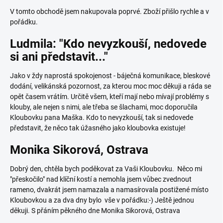
V tomto obchodě jsem nakupovala poprvé. Zboží přišlo rychle a v
pořádku.
Ludmila: "Kdo nevyzkouší, nedovede
si ani představit..."
Jako v ždy naprostá spokojenost - báječná komunikace, bleskové
dodání, velikánská pozornost, za kterou moc moc děkuji a ráda se
opět časem vrátím. Určitě všem, kteří mají nebo mívají problémy s
klouby, ale nejen s nimi, ale třeba se šlachami, moc doporučila
Kloubovku pana Maška. Kdo to nevyzkouší, tak si nedovede
představit, že něco tak úžasného jako kloubovka existuje!
Monika Sikorová, Ostrava
Dobrý den, chtěla bych poděkovat za Vaši Kloubovku. Něco mi
"přeskočilo" nad klíční kostí a nemohla jsem vůbec zvednout
rameno, dvakrát jsem namazala a namasírovala postižené místo
Kloubovkou a za dva dny bylo vše v pořádku:-) Ještě jednou
děkuji. S přáním pěkného dne Monika Sikorová, Ostrava