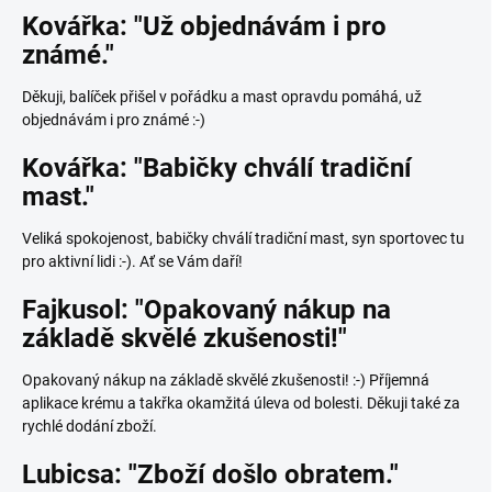
Kovářka: "Už objednávám i pro
známé."
Děkuji, balíček přišel v pořádku a mast opravdu pomáhá, už
objednávám i pro známé :-)
Kovářka: "Babičky chválí tradiční
mast."
Veliká spokojenost, babičky chválí tradiční mast, syn sportovec tu
pro aktivní lidi :-). Ať se Vám daří!
Fajkusol: "Opakovaný nákup na
základě skvělé zkušenosti!"
Opakovaný nákup na základě skvělé zkušenosti! :-) Příjemná
aplikace krému a takřka okamžitá úleva od bolesti. Děkuji také za
rychlé dodání zboží.
Lubicsa: "Zboží došlo obratem."