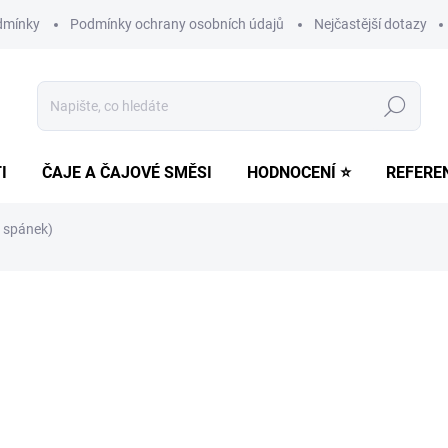
dmínky
Podmínky ochrany osobních údajů
Nejčastější dotazy
Hledat
I
ČAJE A ČAJOVÉ SMĚSI
HODNOCENÍ ⭐
REFERE
 spánek)
ní
98 Kč
Měrná
SKLADEM
(>5 KS)
cena:
MŮŽEME DORUČIT DO:
13.8.2
−
+