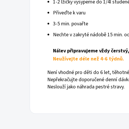
1-2 lžičky vysypeme do 1/4l studen
Přiveďte k varu
3-5 min. povařte
Nechte v zakryté nádobě 15 min. o
Nálev připravujeme vždy čerstvý
Neužívejte déle než 4-6 týdnů.
Není vhodné pro děti do 6 let, těhotné 
Nepřekračujte doporučené denní dávk
Neslouží jako náhrada pestré stravy.