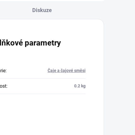
Diskuze
lňkové parametry
rie
:
Čaje a čajové směsi
ost
:
0.2 kg