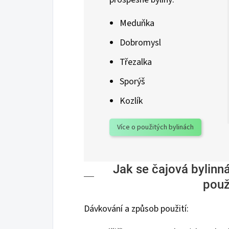
Meduňka
Dobromysl
Třezalka
Sporýš
Kozlík
Více o použitých bylinách
Jak se čajová bylin
použ
Dávkování a způsob použití: