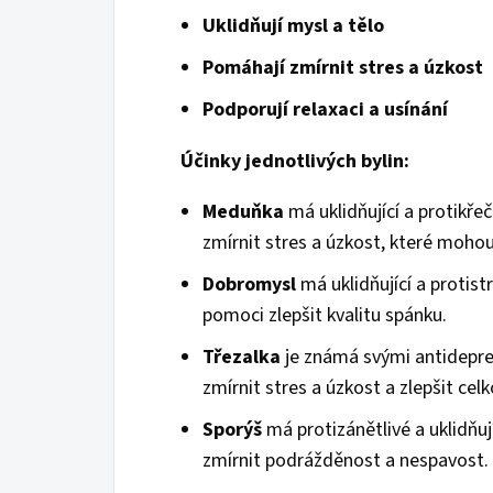
Uklidňují mysl a tělo
Pomáhají zmírnit stres a úzkost
Podporují relaxaci a usínání
Účinky jednotlivých bylin:
Meduňka
má uklidňující a protikř
zmírnit stres a úzkost, které mohou
Dobromysl
má uklidňující a protis
pomoci zlepšit kvalitu spánku.
Třezalka
je známá svými antidepre
zmírnit stres a úzkost a zlepšit cel
Sporýš
má protizánětlivé a uklidňu
zmírnit podrážděnost a nespavost.