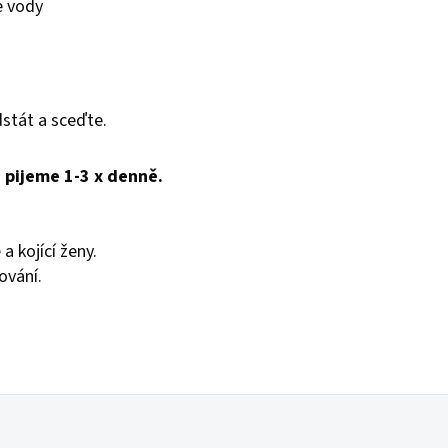
é vody
dstát a sceďte.
, pijeme 1-3 x denně.
a kojící ženy.
ování.