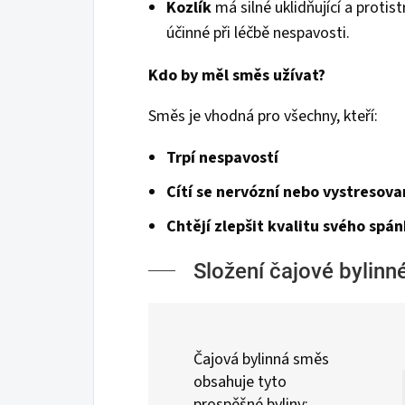
Kozlík
má silné uklidňující a protist
účinné při léčbě nespavosti.
Kdo by měl směs užívat?
Směs je vhodná pro všechny, kteří:
Trpí nespavostí
Cítí se nervózní nebo vystresova
Chtějí zlepšit kvalitu svého spá
Složení čajové bylin
Čajová bylinná směs
obsahuje tyto
prospěšné byliny: