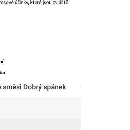
resové účinky, které jsou zvláště
ní
nku
né směsi Dobrý spánek