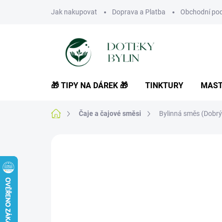
Přejít
Jak nakupovat
Doprava a Platba
Obchodní po
na
obsah
🎁 TIPY NA DÁREK 🎁
TINKTURY
MAST
Domů
Čaje a čajové směsi
Bylinná směs (Dobrý
Neohodnoceno
Podrobnosti hodnoce