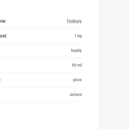
rie
:
Tinktury
ost
:
1 kg
:
kapky
:
50 ml
:
plíce
unisex