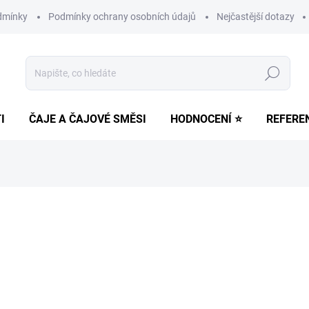
dmínky
Podmínky ochrany osobních údajů
Nejčastější dotazy
Hledat
I
ČAJE A ČAJOVÉ SMĚSI
HODNOCENÍ ⭐
REFERE
ní
195 Kč
Měrná
SKLADEM
(>5 KS)
cena:
MŮŽEME DORUČIT DO:
13.8.2
−
+