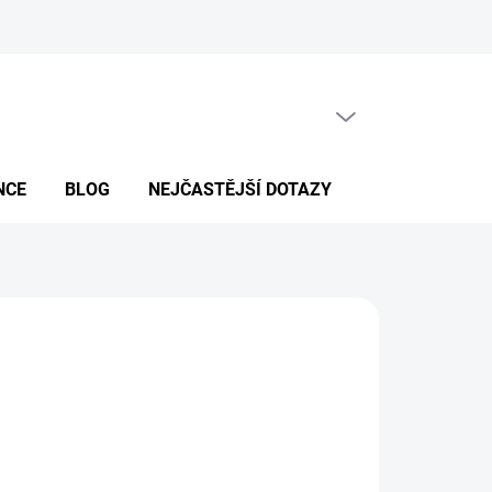
PRÁZDNÝ KOŠÍK
NÁKUPNÍ
KOŠÍK
NCE
BLOG
NEJČASTĚJŠÍ DOTAZY
026
MOŽNOSTI DORUČENÍ
Přidat do košíku