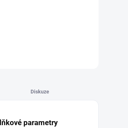
l
 podporu zdraví plic a průdušek.
ZEPTAT SE
Diskuze
lňkové parametry