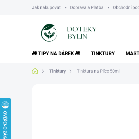
Přejít
Jak nakupovat
Doprava a Platba
Obchodní po
na
obsah
🎁 TIPY NA DÁREK 🎁
TINKTURY
MAST
Domů
Tinktury
Tinktura na Plíce 50ml
Neohodnoceno
Podrobnosti hodnoce