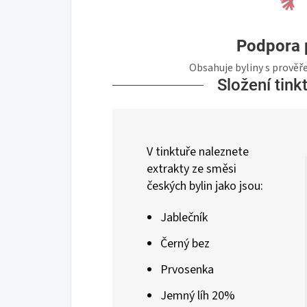
Podpora 
Obsahuje byliny s prověř
Složení tink
V tinktuře naleznete
extrakty ze směsi
českých bylin jako jsou:
Jablečník
Černý bez
Prvosenka
Jemný líh 20%