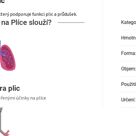
ic
který podporuje funkci plic a průdušek.
na Plíce slouží?
Katego
Hmotn
Forma
Objem
Použití
a plic
ěřenými účinky na plíce
Určení
: