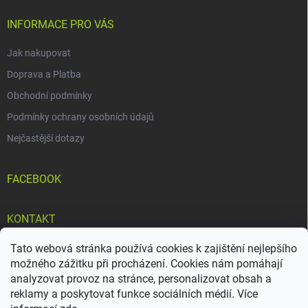
t
í
INFORMACE PRO VÁS
Jak nakupovat
Doprava a Platba
Obchodní podmínky
Podmínky ochrany osobních údajů
Nejčastější dotazy
FACEBOOK
KONTAKT
Tato webová stránka používá cookies k zajištění nejlepšího
info
@
doteky-bylin.cz
možného zážitku při procházení. Cookies nám pomáhají
+420 777 561 552
analyzovat provoz na stránce, personalizovat obsah a
reklamy a poskytovat funkce sociálních médií. Více
https://www.facebook.com/mastkloubovka