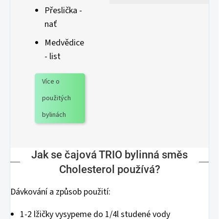
Přeslička -
nať
Medvědice
- list
Více o
použitých
bylinách
Jak se čajová TRIO bylinná směs
Cholesterol používá?
Dávkování a způsob použití:
1-2 lžičky vysypeme do 1/4l studené vody