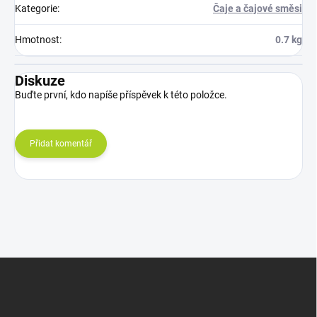
Kategorie
:
Čaje a čajové směsi
Hmotnost
:
0.7 kg
Diskuze
Buďte první, kdo napíše příspěvek k této položce.
Přidat komentář
Z
á
p
a