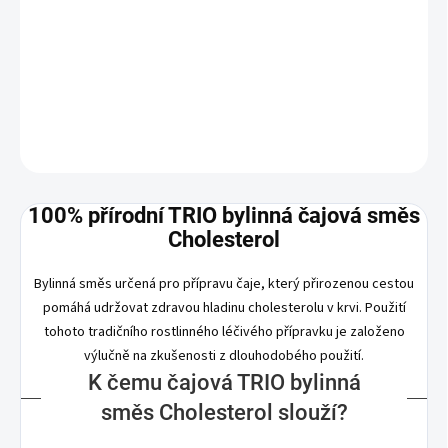
Výhodné balení 3x100g. Bylinná směs určená pro přípravu čaje,
který přirozenou cestou pomáhá udržovat zdravou hladinu
cholesterolu v krvi.
DETAILNÍ INFORMACE
ZEPTAT SE
100% přírodní TRIO bylinná čajová směs
Cholesterol
Bylinná směs určená pro přípravu čaje, který přirozenou cestou
pomáhá udržovat zdravou hladinu cholesterolu v krvi. Použití
tohoto tradičního rostlinného léčivého přípravku je založeno
výlučně na zkušenosti z dlouhodobého použití.
K čemu čajová TRIO bylinná
směs Cholesterol slouží?