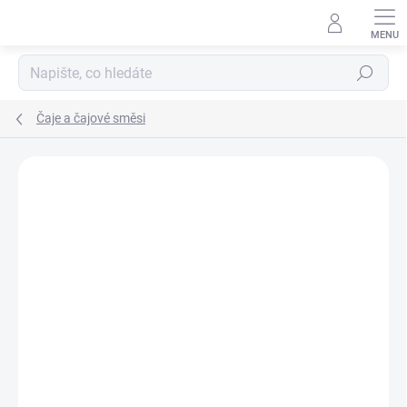
Přejít
na
obsah
Hledat
Čaje a čajové směsi
Podrobnosti hodnocení
Neohodnoceno