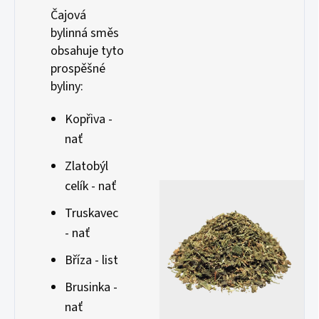
Čajová
bylinná směs
obsahuje tyto
prospěšné
byliny:
Kopřiva -
nať
Zlatobýl
celík - nať
Truskavec
- nať
Bříza - list
Brusinka -
nať