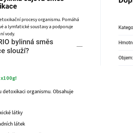
Dop
ikace
 detoxikační procesy organismu. Pomáhá
ové a lymfatické soustavy a podporuje
Katego
ní vody.
RIO bylinná směs
Hmotn
e slouží?
Objem
3x100g!
ou detoxikaci organismu. Obsahuje
xické látky
dních látek