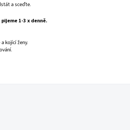
dstát a sceďte.
, pijeme 1-3 x denně.
a kojící ženy.
ování.