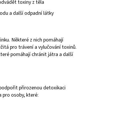
dvádět toxiny z těla
odu a další odpadní látky
činku. Některé z nich pomáhají
ežitá pro trávení a vylučování toxinů.
které pomáhají chránit játra a další
í podpořit přirozenou detoxikaci
 pro osoby, které: