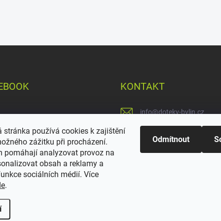
EBOOK
KONTAKT
info
@
doteky-bylin.cz
 stránka používá cookies k zajištění
+420 777 561 552
Odmítnout
S
možného zážitku při procházení.
https://www.facebook.c
 pomáhají analyzovat provoz na
sonalizovat obsah a reklamy a
unkce sociálních médií. Více
de
.
í
.
Upravit nastavení cookies