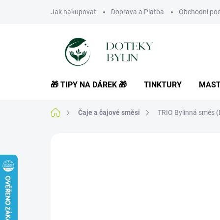
Přejít
Jak nakupovat
Doprava a Platba
Obchodní po
na
obsah
🎁 TIPY NA DÁREK 🎁
TINKTURY
MAST
Domů
Čaje a čajové směsi
TRIO Bylinná směs (
Neohodnoceno
Podrobnosti hodnoce