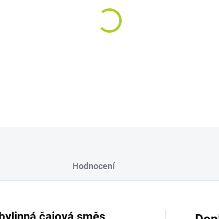
Výhodné balení 3x100g. Byl
našeho organismu, které se p
Tento komplexní proces zahrnu
oběhové a lymfatické sousta
DETAILNÍ INFORMACE
Hodnocení
bylinná čajová směs