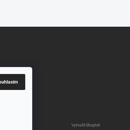
ouhlasím
om/mastkloubovka
Vytvořil Shoptet