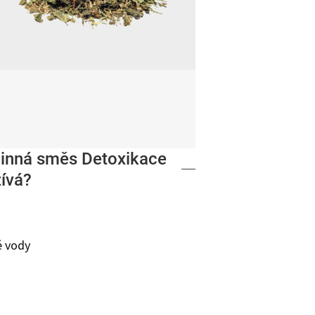
linná směs Detoxikace
ívá?
é vody