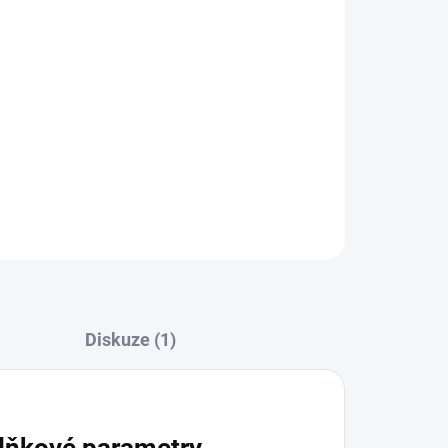
inným čajem detoxikace podporujeme orgány
odílí na vylučování a zpracování toxických látek.
je kromě detoxikace jater i očistu střeva, očistu
vy a podporu vyloučení vody.
ZEPTAT SE
Diskuze (1)