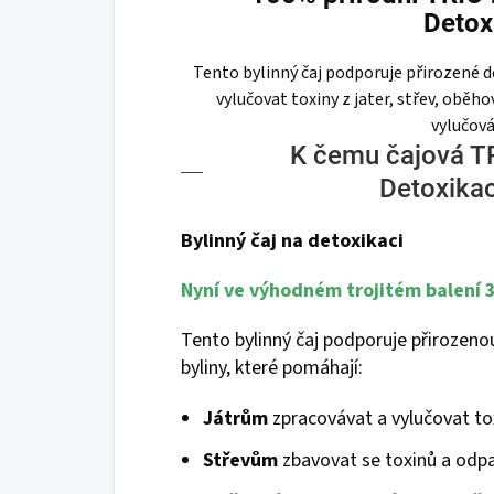
Detox
Tento bylinný čaj podporuje přirozené
vylučovat toxiny z jater, střev, oběh
vylučová
K čemu čajová T
Detoxikac
Bylinný čaj na detoxikaci
Nyní ve výhodném trojitém balení 
Tento bylinný čaj podporuje přirozen
byliny, které pomáhají:
Játrům
zpracovávat a vylučovat to
Střevům
zbavovat se toxinů a odpa