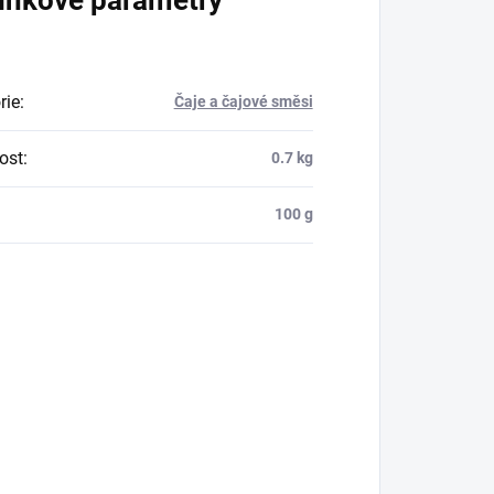
lňkové parametry
rie
:
Čaje a čajové směsi
ost
:
0.7 kg
:
100 g