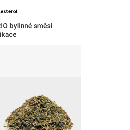
lesterol
RIO bylinné směsi
ikace