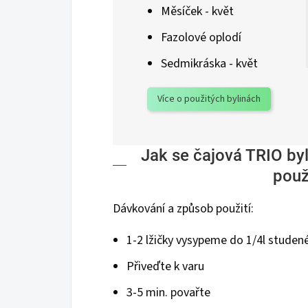
Měsíček - květ
Fazolové oplodí
Sedmikráska - květ
Více o použitých bylinách
Jak se čajová TRIO by
použ
Dávkování a způsob použití:
1-2 lžičky vysypeme do 1/4l studen
Přiveďte k varu
3-5 min. povařte