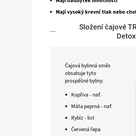
Mají nadbytek hmotnosti
Mají vysoký krevní tlak nebo cho
Složení čajové T
Detox
Čajová bylinná směs
obsahuje tyto
prospěšné byliny:
Kopřiva - nať
Máta peprná - nať
Rybíz - list
Červená řepa